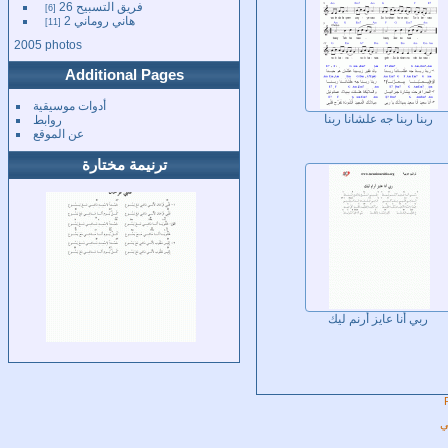
فريق التسبيح 26
6
هاني روماني 2
11
2005 photos
Additional Pages
أدوات موسيقية
روابط
ربنا ربنا جه علشانا ربنا
عن الموقع
ترنيمة مختارة
ربي أنا عايز أرنم ليك
ي