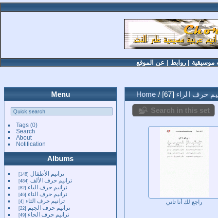
 موسيقية
|
روابط
|
عن الموقع
يم حرف الراء
67
/
Home
Menu
Search in this set
Tags
(0)
Search
About
Notification
Albums
ترانيم الأطفال
148
ترانيم حرف الألف
484
ترانيم حرف الباء
82
ترانيم حرف التاء
46
ترانيم حرف الثاء
4
راجع لك أنا تاني
ترانيم حرف الجيم
22
ترانيم حرف الحاء
49