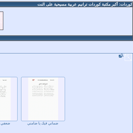
كوردات: أكبر مكتبة كوردات ترانيم عربية مسيحية على النت
ضماني فيك يا ضامني
ضعفي م