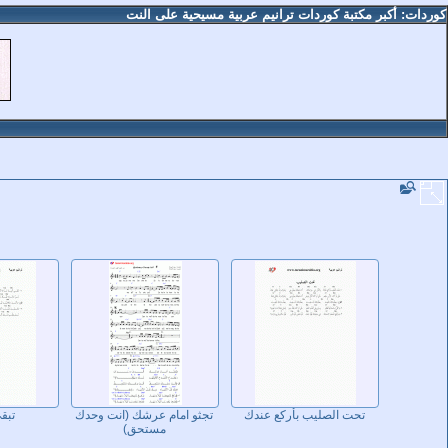
كوردات: أكبر مكتبة كوردات ترانيم عربية مسيحية على النت
تحت الصليب بأركع عندك
تجثو امام عرشك (انت وحدك
تبقى
مستحق)