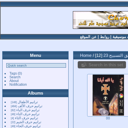
 موسيقية
|
روابط
|
عن الموقع
 التسبيح 23
12
/
Home
Menu
Search in this set
Tags
(0)
Search
About
Notification
Albums
ترانيم الأطفال
148
ترانيم حرف الألف
484
ترانيم حرف الباء
82
ترانيم حرف التاء
46
ترانيم حرف الثاء
4
00
ترانيم حرف الجيم
22
ترانيم حرف الحاء
49